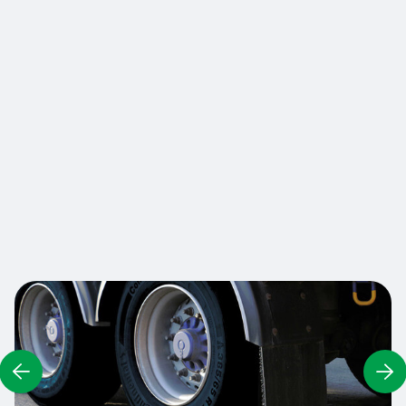
logistique, ainsi que pour les lieux de transport
tels que les aéroports ou les aires d'autoroutes
dédiées aux PL. Fabriqués à partir de
caoutchouc recyclé haute performance, les Truck
Stops sont résistants aux intempéries et aux
fissures, et conservent leur forme sous pression,
retiennent les véhicules et évitent le danger des
véhicules en marche arrière. Les marquages à
haute visibilité rendent le Truck Stop visible par
les conducteurs et les piétons.
Nous contacter