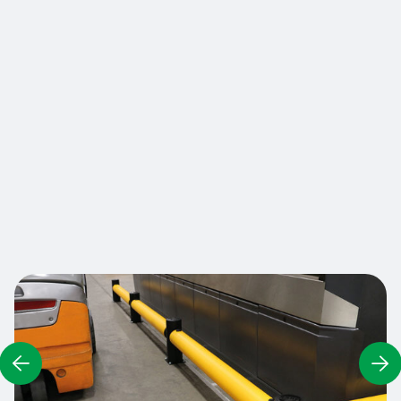
collisions de chariots à l'intérieur comme à
l'extérieur. La barrière flexible de moyenne
gamme offre un guidage visuel aux caristes et
une protection physique pour les actifs
essentiels en absorbant et en déviant les forces
à impact élevé, en prévenant les incidents et en
évitant les temps d'arrêt. Idéal pour les zones à
trafic moyen/faible où pour l’équipement en
première monte de bâtiments logistiques neufs.
Nous contacter