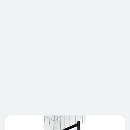
Conçu spécialement pour les température
négatives, les Height Restrictor Grand Froid offre
une protection extrême pour les portes
sectionnelles sur toute la hauteur. Protège les
machines et les infrastructures des chocs en
hauteurs mais aussi les mécanismes de portes
rapides contre des dommages coûteux. Lorsqu'il
y a un risque de collision en hauteur, sur un
passage de câbles ou de canalisations, le Height
Restrictor peut empêcher un choc ou un arrêt de
production dû au danger que représente un
équipement impacté par un chariot circulant
avec son chargement en hauteur.
Nous contacter