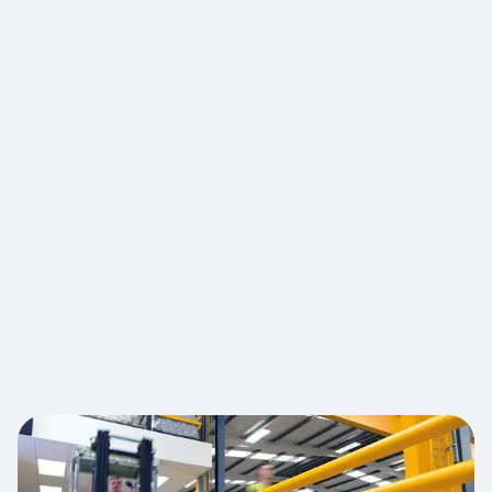
pour séparer et protéger les piétons des
véhicules en mouvement et des dangers
potentiels sur le lieu de travail. Elle convient à
une utilisation en intérieur comme en extérieur.
La barrière piétonne iFlex à 3 rails est idéale pour
les installations où circulent des véhicules légers
ou s'il existe un risque d'accident par impact à
faible angle. Les barrières flexibles à absorption
d'énergie définissent visuellement les voies de
circulation. Elles protègent également
physiquement les piétons et les conducteurs en
cas d'impact en amortissant et en déviant les
forces d'impact.
Nous contacter