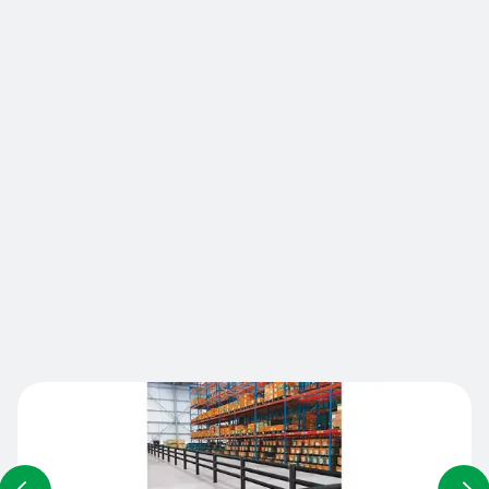
Conçu pour séparer et protéger les piétons des
chariots en mouvement et des dangers potentiels
sur le lieu de travail dans des environnements
très froids tels que les entrepôts frigorifiques Les
barrières flexibles définissent visuellement les
voies de circulation et protègent physiquement
les piétons et les caristes en cas d'accident en
amortissant l'énergie de l'impact. Idéal pour les
entrepôts frigorifiques où circulent des chariots
de préparation présentant des risques de
collision.
Nous contacter