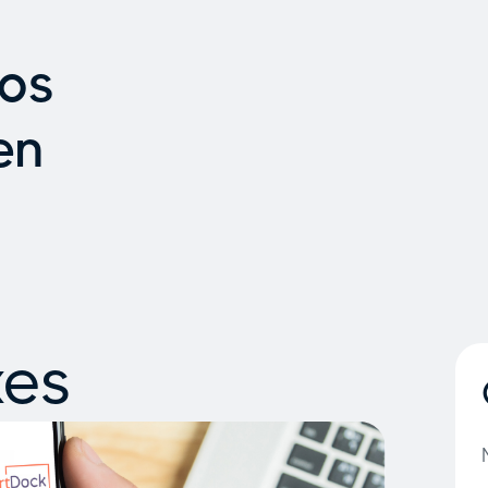
vos
en
xes