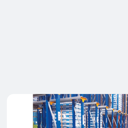
MARQUE:
A-SAFE
RackGuar
Grand Fro