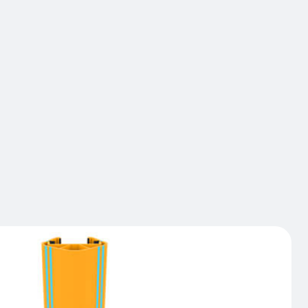
Grand Froid permet de protéger les échelles de
hocs de chariots. Les RackGuard Grand Froid
et dévient les impacts, transférant l'énergie autour
rack plutôt que de le traverser, évitant ainsi les
ux montants et préservant l'intégrité structurelle
ge. Des éléments en caoutchouc assurent un grip
échelle de rack. Un outil de pose facilite l'installation
e sur toutes les tailles d'échelles
 contacter
