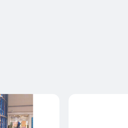
RackGuard 
racks de c
absorbent 
du pied du 
d
dommages a
du rayonna
fort sur l'
ultra-rapid
id
Nous