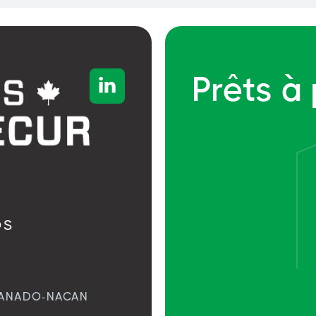
Prêts à

OS
ANADO-NACAN