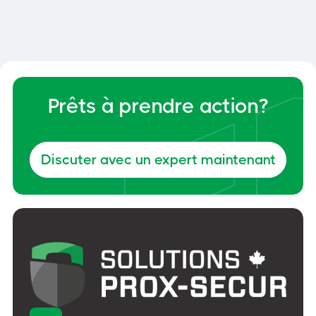
cour
Général
6, juin 2026
Prêts à prendre action?
Discuter avec un expert maintenant