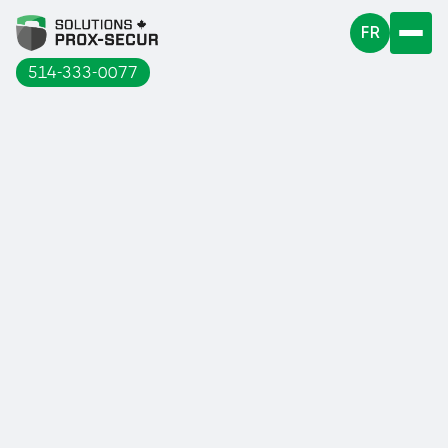
FR
514-333-0077
Chez Solutions Prox-Secur, nous nous
spécialisons dans la sécurité