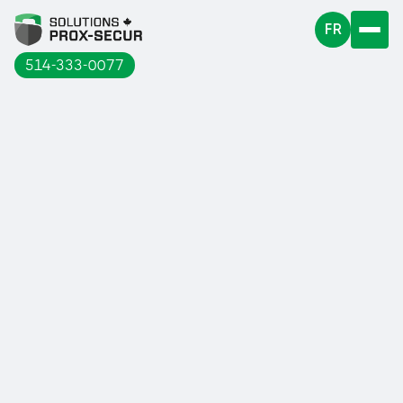
FR
514-333-0077
Notre manufacturier Wattelez, a conçu
et mis au point le Tapis anti-fatigue