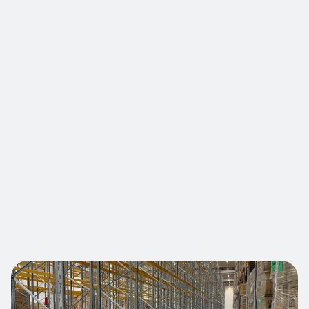
contre les chocs avant, latéraux et de frottement
par les chariots. Les protections RackGuard
absorbent et dévient les impacts, transférant
l'énergie autour de l’échelle de la plutôt que
frontalement, évitant d'endommager les
montants et permettant de maintenir l'intégrité
structurelle des systèmes de rayonnage. Une
bande caoutchouc maintient la protection en
place, et une languette de centrage en
caoutchouc garantissent une adhérence sûre à
touts types d’ échelles Un outils de pose permet
d’écarter les côtés de la protection pour une
pose facilitée.
Nous contacter