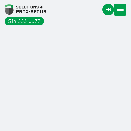
FR
514-333-0077
Chez Solutions Prox-Secur, nous
proposons des garde-corps pour
toiture, pour trappe d’accès ...