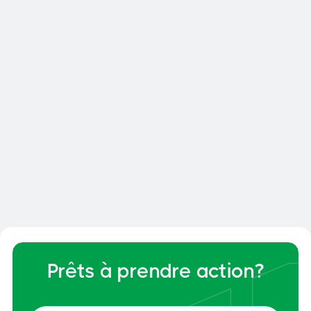
Découvrir nos solutions
Delta Prevention
Protection antichute sans perçage -
Fabriqué au Québec. Solutions
Prêts à prendre action?
certifiées CNB et OSHA avec garantie
10 ans.